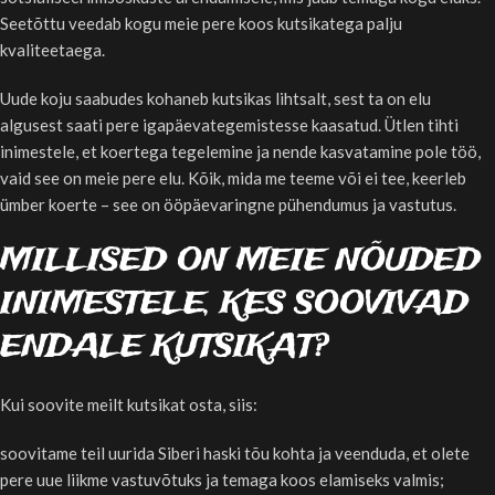
Seetõttu veedab kogu meie pere koos kutsikatega palju
kvaliteetaega.
Uude koju saabudes kohaneb kutsikas lihtsalt, sest ta on elu
algusest saati pere igapäevategemistesse kaasatud. Ütlen tihti
inimestele, et koertega tegelemine ja nende kasvatamine pole töö,
vaid see on meie pere elu. Kõik, mida me teeme või ei tee, keerleb
ümber koerte – see on ööpäevaringne pühendumus ja vastutus.
MILLISED ON MEIE NÕUDED
INIMESTELE, KES SOOVIVAD
ENDALE KUTSIKAT?
Kui soovite meilt kutsikat osta, siis:
soovitame teil uurida Siberi haski tõu kohta ja veenduda, et olete
pere uue liikme vastuvõtuks ja temaga koos elamiseks valmis;