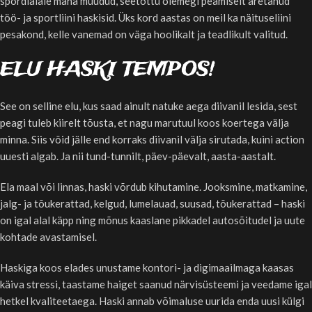
spordialale maha müüdud, seetõttu olemegi peamiselt aretanud
töö- ja sportliini haskisid. Üks kord aastas on meil ka näituseliini
pesakond, kelle vanemad on väga hoolikalt ja teadlikult valitud.
ELU HASKI TEMPOS!
See on selline elu, kus saad ainult natuke aega diivanil lesida, sest
peagi tuleb kiirelt tõusta, et nagu marutuul koos koertega välja
minna. Siis võid jälle end korraks diivanil välja sirutada, kuini action
uuesti algab. Ja nii tund-tunnilt, päev-päevalt, aasta-aastalt.
Ela maal või linnas, haski võrdub kihutamine. Jooksmine, matkamine,
jalg- ja tõukerattad, kelgud, lumelauad, suusad, tõukerattad – haski
on igal alal käpp ning mõnus kaaslane pikkadel autosõitudel ja uute
kohtade avastamisel.
Haskiga koos elades unustame kontori- ja digimaailmaga kaasas
käiva stressi, taastame haiget saanud närvisüsteemi ja veedame igal
hetkel kvaliteetaega. Haski annab võimaluse uurida enda uusi külgi