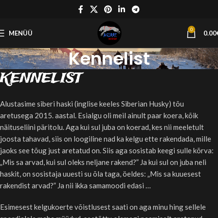
0
MENÜÜ
0.00
Kennelist
KENNELIST
Alustasime siberi haski (inglise keeles Siberian Husky) tõu
aretusega 2015. aastal. Esialgu oli meil ainult paar koera, kõik
näituseliini päritolu. Aga kui sul juba on koerad, kes nii meeletult
joosta tahavad, siis on loogiline nad ka kelgu ette rakendada, mille
jaoks see tõug just aretatud on. Siis aga sosistab keegi sulle kõrva:
„Mis sa arvad, kui sul oleks neljane rakend?” Ja kui sul on juba neli
haskit, on sosistaja uuesti su õla taga, öeldes: „Mis sa kuuesest
rakendist arvad?” Ja nii ikka samamoodi edasi …
Esimesest kelgukoerte võistlusest saati on aga minu hing sellele