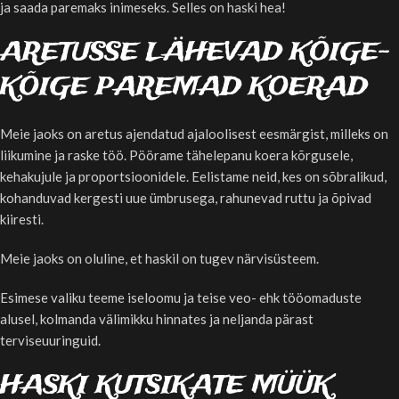
ja saada paremaks inimeseks. Selles on haski hea!
ARETUSSE LÄHEVAD KÕIGE-
KÕIGE PAREMAD KOERAD
Meie jaoks on aretus ajendatud ajaloolisest eesmärgist, milleks on
liikumine ja raske töö. Pöörame tähelepanu koera kõrgusele,
kehakujule ja proportsioonidele. Eelistame neid, kes on sõbralikud,
kohanduvad kergesti uue ümbrusega, rahunevad ruttu ja õpivad
kiiresti.
Meie jaoks on oluline, et haskil on tugev närvisüsteem.
Esimese valiku teeme iseloomu ja teise veo- ehk tööomaduste
alusel, kolmanda välimikku hinnates ja neljanda pärast
terviseuuringuid.
HASKI KUTSIKATE MÜÜK