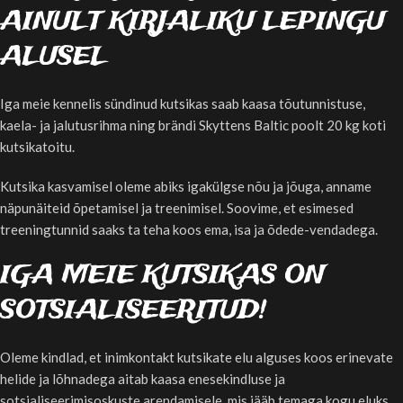
AINULT KIRJALIKU LEPINGU
ALUSEL
Iga meie kennelis sündinud kutsikas saab kaasa tõutunnistuse,
kaela- ja jalutusrihma ning brändi Skyttens Baltic poolt 20 kg koti
kutsikatoitu.
Kutsika kasvamisel oleme abiks igakülgse nõu ja jõuga, anname
näpunäiteid õpetamisel ja treenimisel. Soovime, et esimesed
treeningtunnid saaks ta teha koos ema, isa ja õdede-vendadega.
IGA MEIE KUTSIKAS ON
SOTSIALISEERITUD!
Oleme kindlad, et inimkontakt kutsikate elu alguses koos erinevate
helide ja lõhnadega aitab kaasa enesekindluse ja
sotsialiseerimisoskuste arendamisele, mis jääb temaga kogu eluks.