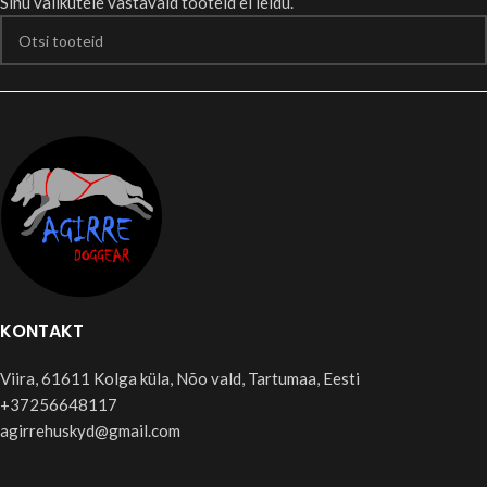
Sinu valikutele vastavaid tooteid ei leidu.
KONTAKT
Viira, 61611 Kolga küla, Nõo vald, Tartumaa, Eesti
+37256648117
agirrehuskyd@gmail.com