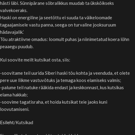
hästi läbi. Sünnipärane sõbralikkus muudab ta ükskõikseks
valvekoeraks.
Haski on energiline ja seetõttu ei suuda ta väikeloomade
tagaajamisele vastu panna, seega on turvaline jooksuruum
hädavajalik.’
Tõu atraktiivne omadus: loomult puhas ja niinimetatud koera lõhn
peaaegu puudub.
Kui soovite meilt kutsikat osta, siis:
-soovitame teil uurida Siberi haski tõu kohta ja veenduda, et olete
pere uue liikme vastuvõtuks ja temaga koos elamiseks valmis;
-palume teil natuke rääkida endast ja keskkonnast, kus kutsikas
elama hakkab;
-soovime tagatisraha, et hoida kutsikat teie jaoks kuni
loovutamiseni.
Esileht
Kutsikad