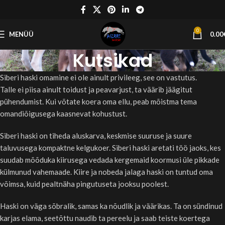
0
MENÜÜ
0.00
Kutsikad
Siberi haski omamine ei ole ainult privileeg, see on vastutus.
Talle ei piisa ainult toidust ja peavarjust, ta väärib jäägitut
pühendumist. Kui võtate koera oma ellu, peab mõistma tema
omandiõigusega kaasnevat kohustust.
Siberi haski on tiheda aluskarva, keskmise suuruse ja suure
taluvusega kompaktne kelgukoer. Siberi haski aretati töö jaoks, kes
suudab mõõduka kiirusega vedada kergemaid koormusi üle pikkade
külmunud vahemaade. Kiire ja nobeda jalaga haski on tuntud oma
võimsa, kuid pealtnäha pingutuseta jooksu poolest.
Haski on väga sõbralik, samas ka nõudlik ja väärikas. Ta on sündinud
karjas elama, seetõttu naudib ta pereelu ja saab teiste koertega