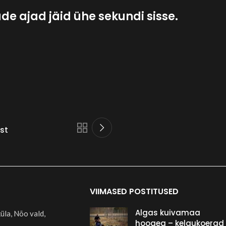
ade ajad jäid ühe sekundi sisse.
est
VIIMASED POSTITUSED
Algas kuivamaa
üla, Nõo vald,
hooaeg – kelgukoerad