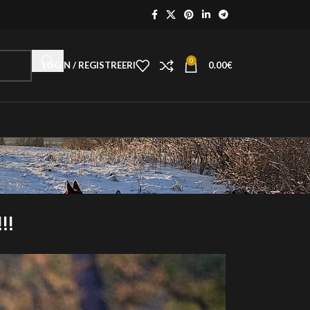
0
LOGIN / REGISTREERI
0.00
€
!!