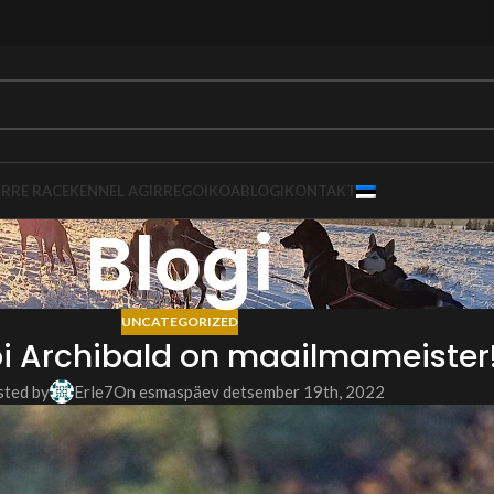
IRRE RACE
KENNEL AGIRREGOIKOA
BLOGI
KONTAKT
Blogi
UNCATEGORIZED
i Archibald on maailmameister!
ted by
Erle7
On esmaspäev detsember 19th, 2022