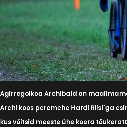
Agirregoikoa Archibald on maailmame
Archi koos peremehe Hardi Riisi`ga esi
kus võitsid meeste ühe koera tõukeratt