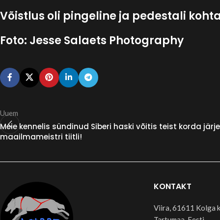
Võistlus oli pingeline ja pedestali koht
Foto: Jesse Salaets Photography
Uuem
Meie kennelis sündinud Siberi haski võitis teist korda järj
maailmameistri tiitli!
KONTAKT
Viira, 61611 Kolga k
Tartumaa, Eesti