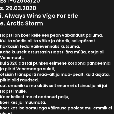
EST-02553/20
s. 29.03.2020
i. Always Wins Vigo For Erle
e. Arctic Storm
Hopsti on koer kelle ees pean vabandust paluma.
Kui ta sündis oli ta väike ja äbarik, sellepärast
hakkasin teda Väikevennaks kutsuma.
Kahe kuuselt otsustasin Hopsti ära müüa, ostja oli
Venemaalt,
kui 2020 aastal puhkes esimene koroona pandeemia
ja piirid Venemaaga suleti,
otsisin transporti maa-alt ja maa-pealt, kuid asjata,
piirid olid raudsed,
uut omanikku ma aktiivselt enam ei otsinud ja nii jäi
Hopsti mulle.
Koer kellest ma ei oodanud palju,
koer kes jäi müümata,
koer kes iseloomu ega välimuse poolest mu lemmik ei
olnud,