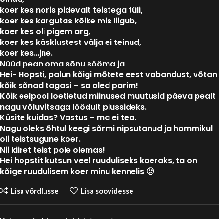
koer kes noris pidevalt teistega tüli,
koer kes kargutas kõike mis liigub,
koer kes oli pigem arg,
koer kes käsklustest välja ei teinud,
koer kes…jne.
Nüüd pean oma sõnu sööma ja
Hei- Hopsti, palun kõigi mõtete eest vabandust, võtan
kõik sõnad tagasi – sa oled parim!
Kõik eelpool loetletud miinused muutusid päeva pealt
nagu võluvitsaga löödult plussideks.
Küsite kuidas? Vastus – ma ei tea.
Nagu oleks õhtul keegi sõrmi nipsutanud ja hommikul
oli teistsugune koer.
Nii kiiret teist pole olemas!
Hei hopstit kutsun veel ruuduliseks koeraks, ta on
kõige ruudulisem koer minu kennelis 🙂
Lisa võrdlusse
Lisa soovidesse