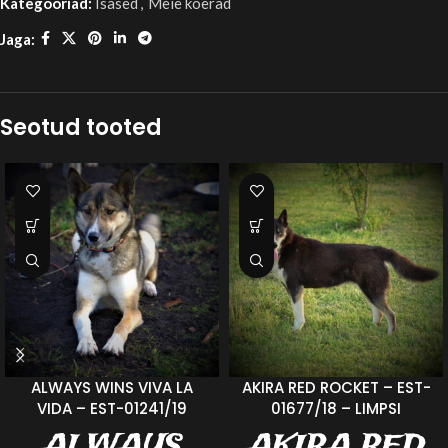
Kategooriad:
Isased
,
Meie koerad
Jaga:
Seotud tooted
ALWAYS WINS VIVA LA
AKIRA RED ROCKET – EST-
VIDA – EST-01241/19
01677/18 – LIMPSI
ALWAYS
AKIRA RED