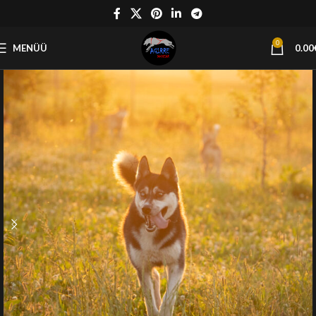
0
MENÜÜ
0.00