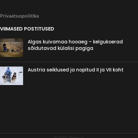
aw/- B/-
Suures rakendis
lookuse
jookseb Limpsi
Privaatsuspoliitika
enamasti kuskil
haplotüüp: VP2
VIIMASED POSTITUSED
keskel aga ta on ka
HCP2
täiesti võimeline
Algas kuivamaa hooaeg – kelgukoerad
Aguuti on
iseseisvalt rakendit
sõidutavad külalisi pagiga
esivanemate
juhtima.
fenotüüp ja on
tänapäevaste
Austria seiklused ja nopitud II ja VII koht
hallhuntide seas
kõige levinum. See
värvus on tingitud
erinevate geenide
alleelide
kombinatsioonist,
mis annab vöödilise
karva. Siberis on
© 2025 -
Teemant